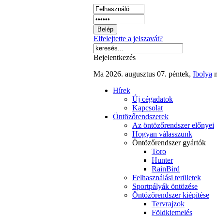
Elfelejtette a jelszavát?
Bejelentkezés
Ma 2026. augusztus 07. péntek,
Ibolya
n
Hírek
Új cégadatok
Kapcsolat
Öntözőrendszerek
Az öntözőrendszer előnyei
Hogyan válasszunk
Öntözőrendszer gyártók
Toro
Hunter
RainBird
Felhasználási területek
Sportpályák öntözése
Öntözőrendszer kiépítése
Tervrajzok
Földkiemelés