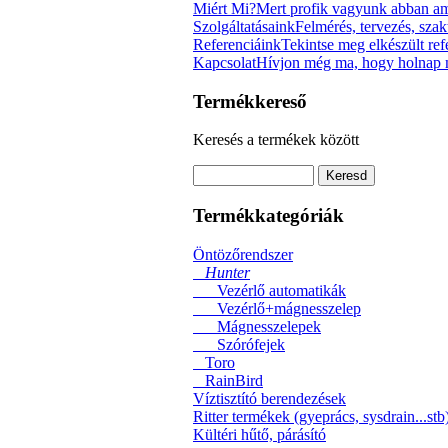
Miért Mi?
Mert profik vagyunk abban am
Szolgáltatásaink
Felmérés, tervezés, szak
Referenciáink
Tekintse meg elkészült re
Kapcsolat
Hívjon még ma, hogy holnap m
Termékkereső
Keresés a termékek között
Termékkategóriák
Öntözőrendszer
Hunter
Vezérlő automatikák
Vezérlő+mágnesszelep
Mágnesszelepek
Szórófejek
Toro
RainBird
Víztisztító berendezések
Ritter termékek (gyeprács, sysdrain...stb
Kültéri hűtő, párásító