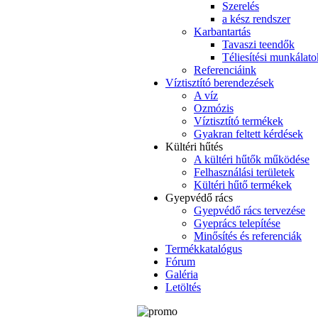
Szerelés
a kész rendszer
Karbantartás
Tavaszi teendők
Téliesítési munkálato
Referenciáink
Víztisztító berendezések
A víz
Ozmózis
Víztisztító termékek
Gyakran feltett kérdések
Kültéri hűtés
A kültéri hűtők működése
Felhasználási területek
Kültéri hűtő termékek
Gyepvédő rács
Gyepvédő rács tervezése
Gyeprács telepítése
Minősítés és referenciák
Termékkatalógus
Fórum
Galéria
Letöltés