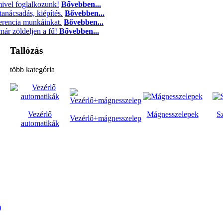
ivel foglalkozunk!
Bővebben...
tanácsadás, kiépítés.
Bővebben...
ferencia munkáinkat.
Bővebben...
ár zöldeljen a fű!
Bővebben...
Tallózás
több kategória
Vezérlő
Mágnesszelepek
S
Vezérlő+mágnesszelep
automatikák
)