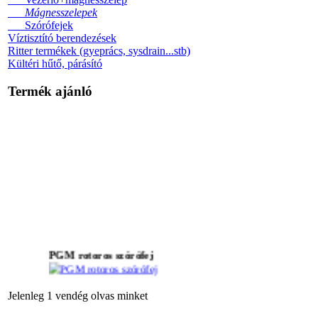
Mágnesszelepek
Szórófejek
Víztisztító berendezések
Ritter termékek (gyeprács, sysdrain...stb)
Kültéri hűtő, párásító
Termék ajánló
PGM rotoros szórófej
Jelenleg 1 vendég olvas minket
SRS esőztető öntözőfej
ház