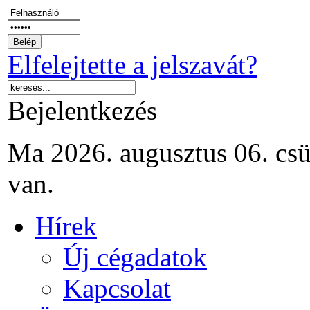
Elfelejtette a jelszavát?
Bejelentkezés
Ma 2026. augusztus 06. csü
van.
Hírek
Új cégadatok
Kapcsolat