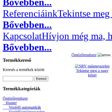
Bővebben...
Referenciáink
Tekintse meg 
Bővebben...
Kapcsolat
Hívjon még ma, h
Bővebben...
Öntözőrendszer
Termékkereső
Keresés a termékek között
Tekintse meg a nagy
képet
Termékkategóriák
Öntözőrendszer
Hunter
Vezérlő automatikák
Vezérlő+mágnesszelep