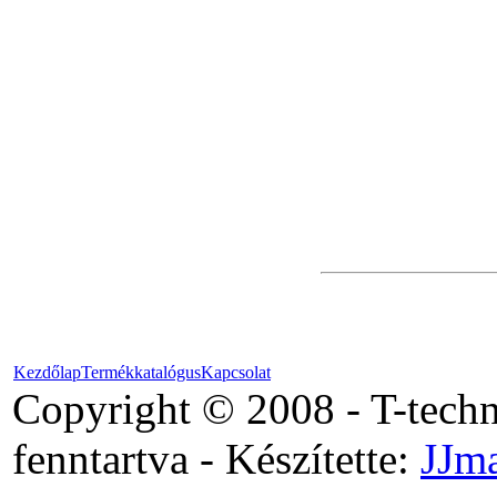
Ritter
csapadékhasznosító
SRP programozó
segédeszköz (modul)
B15 Álló ivóvíz elosztó
beépített hűtővel
Kezdőlap
Termékkatalógus
Kapcsolat
Copyright © 2008 - T-tech
fenntartva - Készítette:
JJm