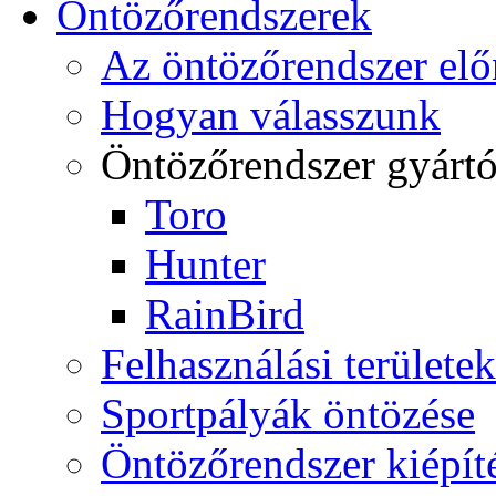
Öntözőrendszerek
Az öntözőrendszer elő
Hogyan válasszunk
Öntözőrendszer gyárt
Toro
Hunter
RainBird
Felhasználási területek
Sportpályák öntözése
Öntözőrendszer kiépít