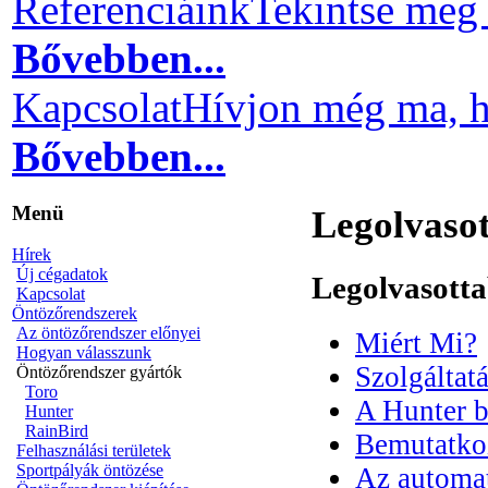
Referenciáink
Tekintse meg 
Bővebben...
Kapcsolat
Hívjon még ma, h
Bővebben...
Menü
Legolvaso
Hírek
Új cégadatok
Legolvasott
Kapcsolat
Öntözőrendszerek
Az öntözőrendszer előnyei
Miért Mi?
Hogyan válasszunk
Szolgáltat
Öntözőrendszer gyártók
Toro
A Hunter 
Hunter
RainBird
Bemutatko
Felhasználási területek
Sportpályák öntözése
Az automat