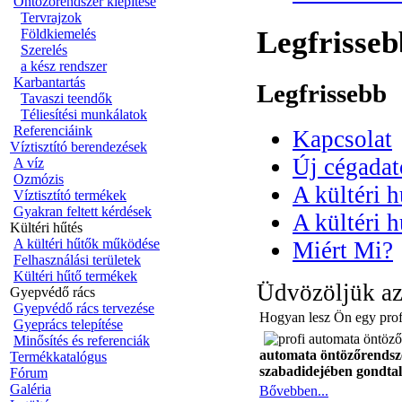
Öntözőrendszer kiépítése
Tervrajzok
Legfrisseb
Földkiemelés
Szerelés
a kész rendszer
Karbantartás
Legfrissebb
Tavaszi teendők
Téliesítési munkálatok
Referenciáink
Kapcsolat
Víztisztító berendezések
Új cégada
A víz
Ozmózis
A kültéri 
Víztisztító termékek
Gyakran feltett kérdések
A kültéri h
Kültéri hűtés
A kültéri hűtők működése
Miért Mi?
Felhasználási területek
Kültéri hűtő termékek
Üdvözöljük az
Gyepvédő rács
Gyepvédő rács tervezése
Hogyan lesz Ön egy prof
Gyeprács telepítése
Minősítés és referenciák
automata öntözőrendszer
Termékkatalógus
szabadidejében gondtal
Fórum
Galéria
Bővebben...