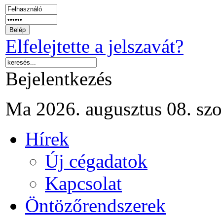
Elfelejtette a jelszavát?
Bejelentkezés
Ma 2026. augusztus 08. sz
Hírek
Új cégadatok
Kapcsolat
Öntözőrendszerek