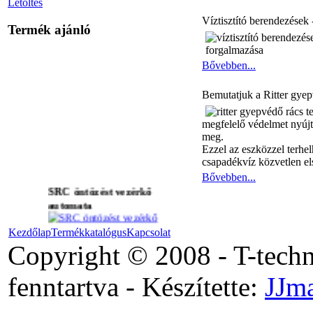
Letöltés
Víztisztító berendezések 
Termék ajánló
Bővebben...
Bemutatjuk a Ritter gyep
megfelelő védelmet nyújta
meg.
Ezzel az eszközzel terhel
csapadékvíz közvetlen els
Bővebben...
SRC öntözést vezérkő
automata
Kezdőlap
Termékkatalógus
Kapcsolat
Copyright © 2008 - T-tech
WVS-WVP rendszer
fenntartva - Készítette:
JJm