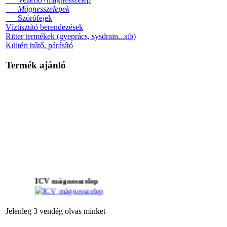
Mágnesszelepek
Szórófejek
Víztisztító berendezések
Ritter termékek (gyeprács, sysdrain...stb)
Kültéri hűtő, párásító
Termék ajánló
ICV mágnesszelep
Jelenleg 3 vendég olvas minket
PGP rotoros szórófej