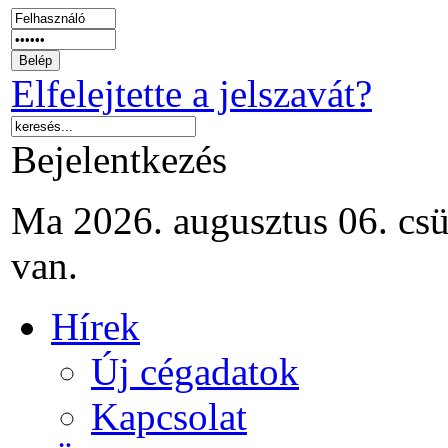
Elfelejtette a jelszavát?
Bejelentkezés
Ma 2026. augusztus 06. csü
van.
Hírek
Új cégadatok
Kapcsolat