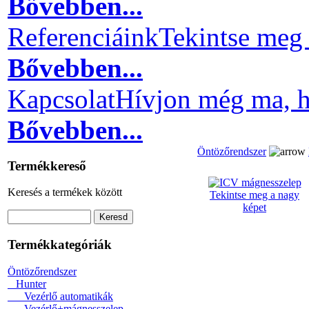
Bővebben...
Referenciáink
Tekintse meg 
Bővebben...
Kapcsolat
Hívjon még ma, h
Bővebben...
Öntözőrendszer
Termékkereső
Keresés a termékek között
Tekintse meg a nagy
képet
Termékkategóriák
Öntözőrendszer
Hunter
Vezérlő automatikák
Vezérlő+mágnesszelep