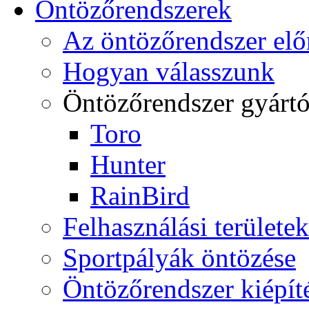
Öntözőrendszerek
Az öntözőrendszer elő
Hogyan válasszunk
Öntözőrendszer gyárt
Toro
Hunter
RainBird
Felhasználási területek
Sportpályák öntözése
Öntözőrendszer kiépít