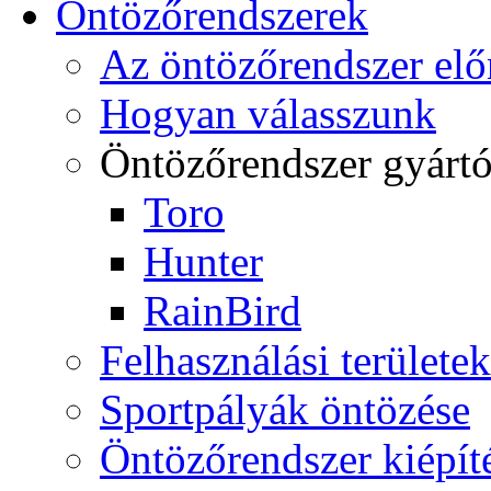
Öntözőrendszerek
Az öntözőrendszer elő
Hogyan válasszunk
Öntözőrendszer gyárt
Toro
Hunter
RainBird
Felhasználási területek
Sportpályák öntözése
Öntözőrendszer kiépít