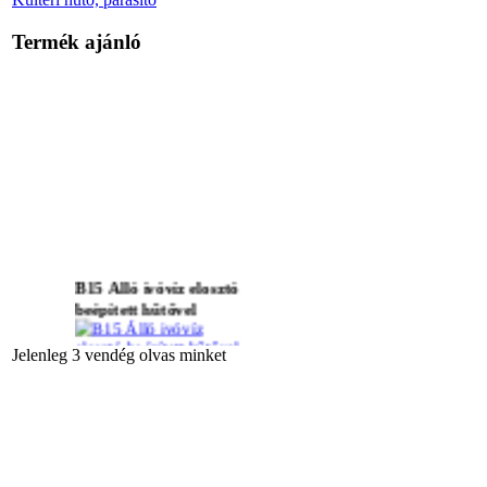
Termék ajánló
B15 Álló ivóvíz elosztó
beépített hűtővel
Jelenleg 3 vendég olvas minket
Ritter gyepvédő rács
E31 víztisztító nagy