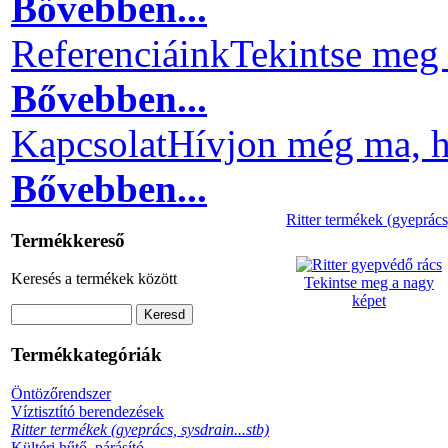
Bővebben...
Referenciáink
Tekintse meg 
Bővebben...
Kapcsolat
Hívjon még ma, h
Bővebben...
Ritter termékek (gyeprács,
Termékkereső
Keresés a termékek között
Tekintse meg a nagy
képet
Termékkategóriák
Öntözőrendszer
Víztisztító berendezések
Ritter termékek (gyeprács, sysdrain...stb)
Kültéri hűtő, párásító