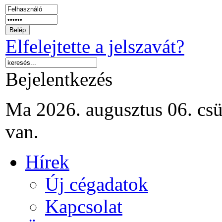
Elfelejtette a jelszavát?
Bejelentkezés
Ma 2026. augusztus 06. csü
van.
Hírek
Új cégadatok
Kapcsolat