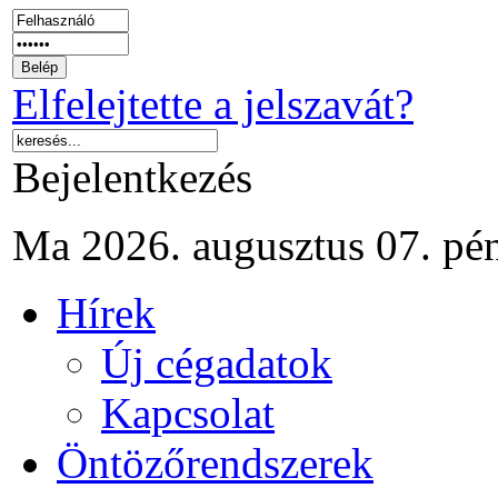
Elfelejtette a jelszavát?
Bejelentkezés
Ma 2026. augusztus 07. pé
Hírek
Új cégadatok
Kapcsolat
Öntözőrendszerek