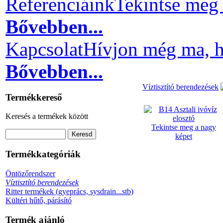
Referenciáink
Tekintse meg 
Bővebben...
Kapcsolat
Hívjon még ma, h
Bővebben...
Víztisztító berendezések
Termékkereső
Keresés a termékek között
Tekintse meg a nagy
képet
Termékkategóriák
Öntözőrendszer
Víztisztító berendezések
Ritter termékek (gyeprács, sysdrain...stb)
Kültéri hűtő, párásító
Termék ajánló