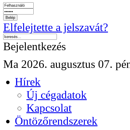
Elfelejtette a jelszavát?
Bejelentkezés
Ma 2026. augusztus 07. pé
Hírek
Új cégadatok
Kapcsolat
Öntözőrendszerek