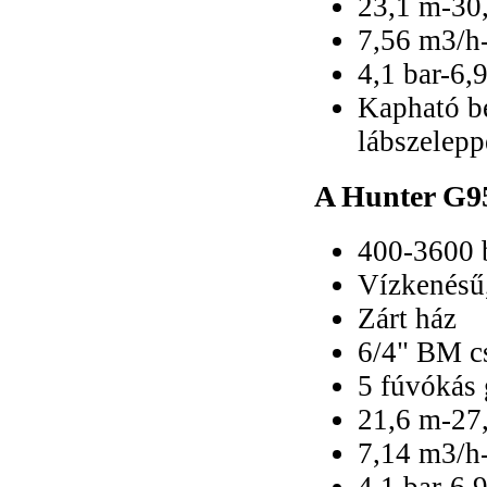
23,1 m-30,
fogyasztáshoz
7,56 m3/h-
4,1 bar-6,
Kapható be
ICV mágnesszelep
lábszelepp
SRC öntözést vezérkő
A Hunter G95
automata
400-3600 b
Vízkenésű,
Zárt ház
6/4" BM c
5 fúvókás 
21,6 m-27,
7,14 m3/h-
4,1 bar-6,