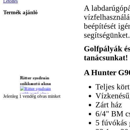
Letöltés
A labdarúgópá
Termék ajánló
vízfelhasználá
beépítését igé
segítségünket.
Golfpályák és
tanácsunkat!
A Hunter G90
Ritter sysdrain
szikkasztó akna
Teljes kör
Vízkenésű,
Jelenleg 1 vendég olvas minket
Zárt ház
PGV mágnesszelep
6/4" BM c
5 fúvókás 
E31 víztisztító nagy