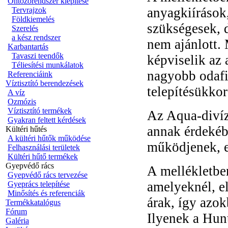
Öntözőrendszer kiépítése
anyagkiírások,
Tervrajzok
Földkiemelés
szükségesek, d
Szerelés
a kész rendszer
nem ajánlott.
Karbantartás
Tavaszi teendők
képviselik az 
Téliesítési munkálatok
nagyobb odafig
Referenciáink
Víztisztító berendezések
telepítésükkor
A víz
Ozmózis
Víztisztító termékek
Az Aqua-divíz
Gyakran feltett kérdések
annak érdekéb
Kültéri hűtés
A kültéri hűtők működése
működjenek, ez
Felhasználási területek
Kültéri hűtő termékek
Gyepvédő rács
A mellékletbe
Gyepvédő rács tervezése
amelyeknél, el
Gyeprács telepítése
Minősítés és referenciák
árak, így azo
Termékkatalógus
Fórum
Ilyenek a Hun
Galéria