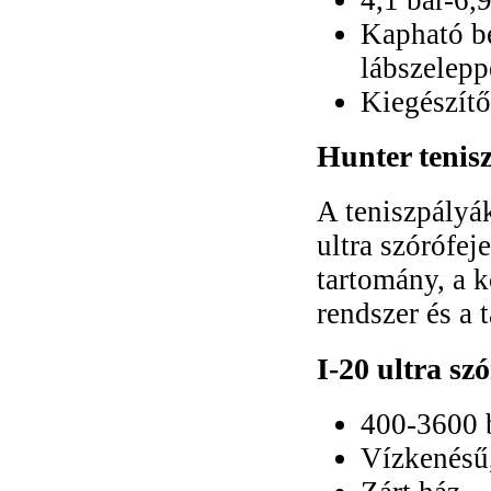
Kapható be
lábszelepp
Kiegészítő
Hunter tenis
A teniszpályá
ultra szórófej
tartomány, a 
rendszer és a 
I-20 ultra szó
400-3600 b
Vízkenésű,