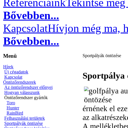
Referenciáink
Tekintse meg 
Bővebben...
Kapcsolat
Hívjon még ma, h
Bővebben...
Menü
Sportpályák öntözése
Hírek
Új cégadatok
Sportpálya 
Kapcsolat
Öntözőrendszerek
Az öntözőrendszer előnyei
Hogyan válasszunk
Öntözőrendszer gyártók
Toro
érnének el eze
Hunter
RainBird
az alkatrészek
Felhasználási területek
Sportpályák öntözése
A mellékletbe