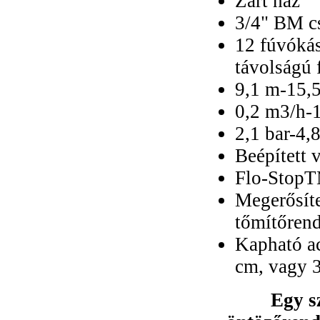
Zárt ház
3/4" BM c
12 fúvókás
távolságú
9,1 m-15,5
0,2 m3/h-1
2,1 bar-4,
Beépített 
Flo-StopTM
Megerősíte
tőmítőrend
Kapható ac
cm, vagy 
Egy s