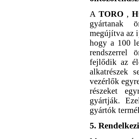
A
TORO
,
H
gyártanak ön
megújítva az 
hogy a 100 l
rendszerrel 
fejlődik az é
alkatrészek s
vezérlők egyr
részeket eg
gyártják. Eze
gyártók termé
5. Rendelkezi