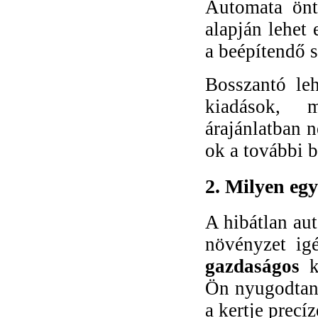
Automata önt
PGP rotoros szórófej
alapján lehet 
a beépítendő s
E31 víztisztító nagy
Bosszantó le
fogyasztáshoz
kiadások, 
árajánlatban n
SRP programozó
ok a további b
segédeszköz (modul)
2. Milyen egy
A hibátlan aut
növényzet ig
gazdaságos
ki
Ön nyugodtan 
a kertje precí