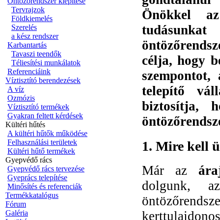
Öntözőrendszer kiépítése
Tervrajzok
Önökkel az 
Földkiemelés
tudásunkat
Szerelés
a kész rendszer
öntözőrendsz
Karbantartás
Tavaszi teendők
célja, hogy 
Téliesítési munkálatok
Referenciáink
szempontot, 
Víztisztító berendezések
telepítő vá
A víz
Ozmózis
biztosítja,
Víztisztító termékek
Gyakran feltett kérdések
öntözőrendsze
Kültéri hűtés
A kültéri hűtők működése
Felhasználási területek
1. Mire kell 
Kültéri hűtő termékek
Gyepvédő rács
Már az
ára
Gyepvédő rács tervezése
Gyeprács telepítése
dolgunk, a
Minősítés és referenciák
Termékkatalógus
öntözőrendsz
Fórum
kerttulajdono
Galéria