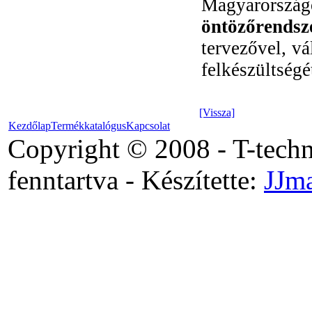
Magyarorsz
öntözőrendsz
tervezővel, v
felkészültségé
[Vissza]
Kezdőlap
Termékkatalógus
Kapcsolat
Copyright © 2008 - T-tech
fenntartva - Készítette:
JJm