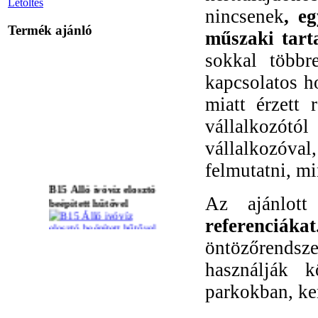
Letöltés
nincsenek
, e
Termék ajánló
műszaki tart
sokkal többr
kapcsolatos h
miatt érzett
vállalkozótó
vállalkozóval
felmutatni, m
B15 Álló ivóvíz elosztó
beépített hűtővel
Az ajánlott
referenciákat
öntözőrendsze
B11 Asztali
használják 
ivóvíztisztító
parkokban, ke