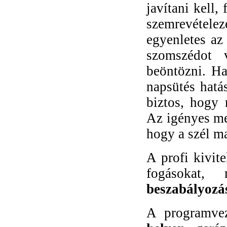
javítani kell,
szemrevétel
egyenletes az
szomszédot 
beöntözni. H
napsütés hatá
biztos, hogy 
Az igényes me
hogy a szél ma
A profi kivit
fogásokat,
beszabályozá
A programve