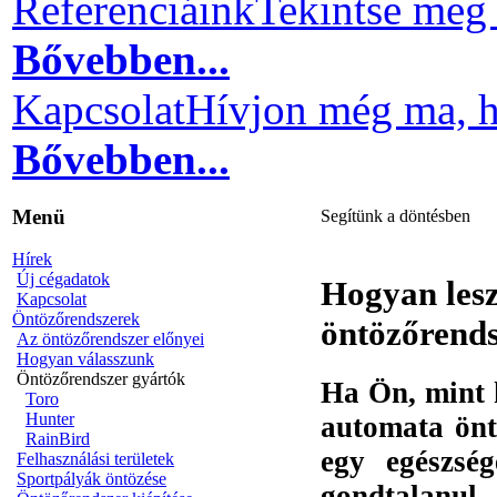
Referenciáink
Tekintse meg 
Bővebben...
Kapcsolat
Hívjon még ma, h
Bővebben...
Menü
Segítünk a döntésben
Hírek
Új cégadatok
Hogyan lesz
Kapcsolat
Öntözőrendszerek
öntözőrends
Az öntözőrendszer előnyei
Hogyan válasszunk
Öntözőrendszer gyártók
Ha Ön, mint k
Toro
Hunter
automata önt
RainBird
egy egészsé
Felhasználási területek
Sportpályák öntözése
gondtalanul