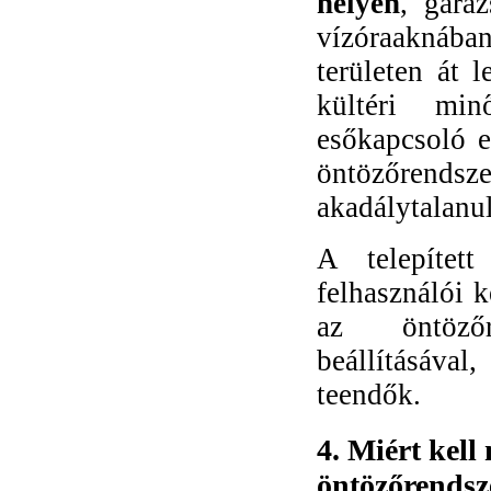
helyen
, gará
vízóraaknában
területen át 
kültéri min
esőkapcsoló e
öntözőrends
akadálytalanul
A telepítet
felhasználói 
az öntözőre
beállításáva
teendők.
4. Miért kell
öntözőrendsz