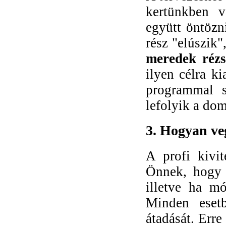
kertünkben v
együtt öntözni
rész "elúszik
meredek réz
ilyen célra ki
programmal s
lefolyik a do
3. Hogyan veg
A profi kivit
Önnek, hogy a
illetve ha mó
Minden eset
átadását. Err