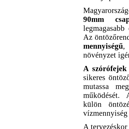
Magyarország
90mm csap
legmagasabb 
Az öntözőrend
mennyiségű
,
növényzet igén
A szórófejek 
sikeres öntöz
mutassa meg
működését. A
külön öntöz
vízmennyiség é
A tervezésko