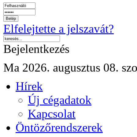
Elfelejtette a jelszavát?
Bejelentkezés
Ma 2026. augusztus 08. sz
Hírek
Új cégadatok
Kapcsolat
Öntözőrendszerek