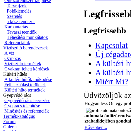
Öntözőrendszer kiépítése
Tervrajzok
Legfrisseb
Földkiemelés
Szerelés
a kész rendszer
Karbantartás
Legfrissebb
Tavaszi teendők
Téliesítési munkálatok
Referenciáink
Kapcsolat
Víztisztító berendezések
Új cégada
A víz
Ozmózis
A kültéri 
Víztisztító termékek
Gyakran feltett kérdések
A kültéri h
Kültéri hűtés
A kültéri hűtők működése
Miért Mi?
Felhasználási területek
Kültéri hűtő termékek
Üdvözöljük az
Gyepvédő rács
Gyepvédő rács tervezése
Hogyan lesz Ön egy prof
Gyeprács telepítése
Minősítés és referenciák
automata öntözőrendszer
Termékkatalógus
szabadidejében gondtal
Fórum
Galéria
Bővebben...