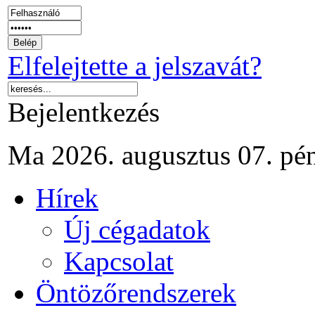
Elfelejtette a jelszavát?
Bejelentkezés
Ma 2026. augusztus 07. pé
Hírek
Új cégadatok
Kapcsolat
Öntözőrendszerek