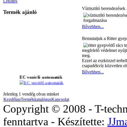
Letöltés
Víztisztító berendezések 
Termék ajánló
Bővebben...
Bemutatjuk a Ritter gyep
megfelelő védelmet nyújta
meg.
Ezzel az eszközzel terhel
csapadékvíz közvetlen els
Bővebben...
EC vezérlő automaták
Jelenleg 1 vendég olvas minket
Ritter gyepvédő rács
Kezdőlap
Termékkatalógus
Kapcsolat
Copyright © 2008 - T-tech
B11 Asztali
fenntartva - Készítette:
JJm
ivóvíztisztító