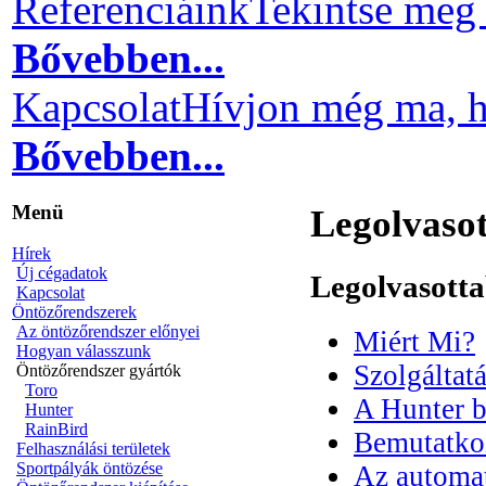
Referenciáink
Tekintse meg 
Bővebben...
Kapcsolat
Hívjon még ma, h
Bővebben...
Menü
Legolvaso
Hírek
Új cégadatok
Legolvasott
Kapcsolat
Öntözőrendszerek
Az öntözőrendszer előnyei
Miért Mi?
Hogyan válasszunk
Szolgáltat
Öntözőrendszer gyártók
Toro
A Hunter 
Hunter
RainBird
Bemutatko
Felhasználási területek
Sportpályák öntözése
Az automat