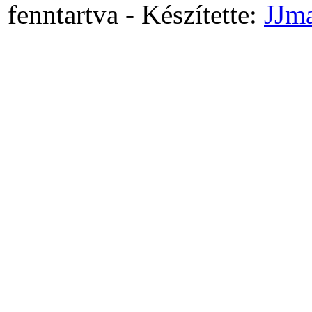
fenntartva - Készítette:
JJm
Ritter sysdrain
szikkasztó akna
HCV visszacsapó
szelep
ICC Modul rendszerű
vezérlő automata