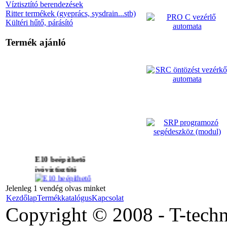
Víztisztító berendezések
Ritter termékek (gyeprács, sysdrain...stb)
Kültéri hűtő, párásító
Termék ajánló
E10 beépíthető
ivóvíztisztító
Jelenleg 1 vendég olvas minket
Kezdőlap
Termékkatalógus
Kapcsolat
Copyright © 2008 - T-tech
PGV mágnesszelep