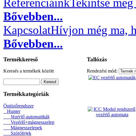
Referenciáink
Tekintse meg 
Bővebben...
Kapcsolat
Hívjon még ma, h
Bővebben...
Termékkereső
Tallózás
Keresés a termékek között
Rendezési mód:
Termékkategóriák
Öntözőrendszer
Hunter
Vezérlő automatikák
Vezérlő+mágnesszelep
Mágnesszelepek
Szórófejek