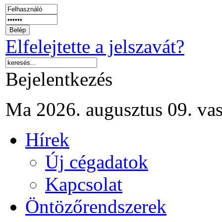
Elfelejtette a jelszavát?
Bejelentkezés
Ma 2026. augusztus 09. va
Hírek
Új cégadatok
Kapcsolat
Öntözőrendszerek