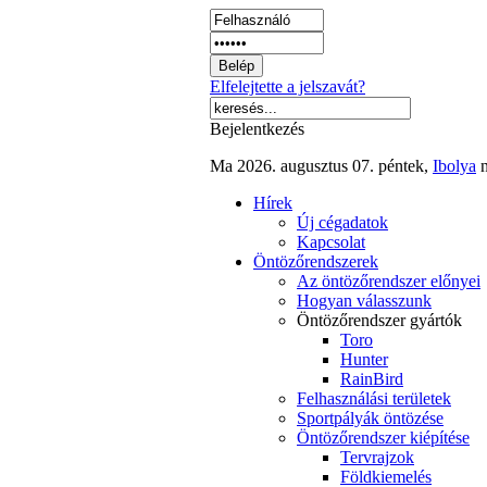
Elfelejtette a jelszavát?
Bejelentkezés
Ma 2026. augusztus 07. péntek,
Ibolya
n
Hírek
Új cégadatok
Kapcsolat
Öntözőrendszerek
Az öntözőrendszer előnyei
Hogyan válasszunk
Öntözőrendszer gyártók
Toro
Hunter
RainBird
Felhasználási területek
Sportpályák öntözése
Öntözőrendszer kiépítése
Tervrajzok
Földkiemelés