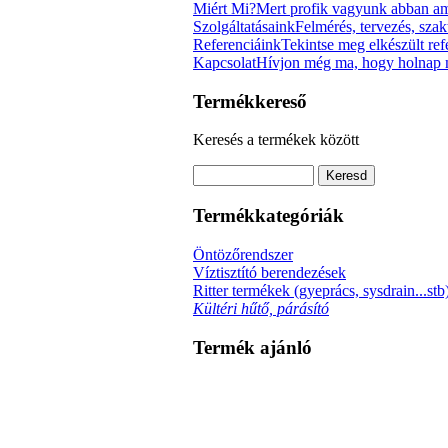
Miért Mi?
Mert profik vagyunk abban am
Szolgáltatásaink
Felmérés, tervezés, szak
Referenciáink
Tekintse meg elkészült re
Kapcsolat
Hívjon még ma, hogy holnap m
Termékkereső
Keresés a termékek között
Termékkategóriák
Öntözőrendszer
Víztisztító berendezések
Ritter termékek (gyeprács, sysdrain...stb
Kültéri hűtő, párásító
Termék ajánló