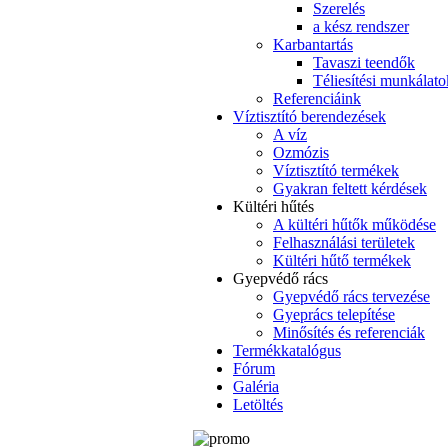
Szerelés
a kész rendszer
Karbantartás
Tavaszi teendők
Téliesítési munkálato
Referenciáink
Víztisztító berendezések
A víz
Ozmózis
Víztisztító termékek
Gyakran feltett kérdések
Kültéri hűtés
A kültéri hűtők működése
Felhasználási területek
Kültéri hűtő termékek
Gyepvédő rács
Gyepvédő rács tervezése
Gyeprács telepítése
Minősítés és referenciák
Termékkatalógus
Fórum
Galéria
Letöltés