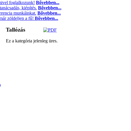
ivel foglalkozunk!
Bővebben...
tanácsadás, kiépítés.
Bővebben...
ferencia munkáinkat.
Bővebben...
ár zöldeljen a fű!
Bővebben...
Tallózás
Ez a kategória jelenleg üres.
)