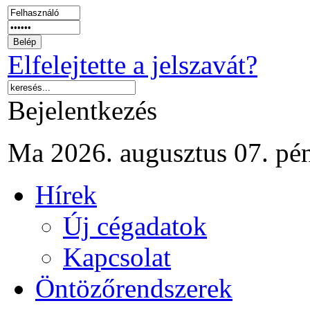
Elfelejtette a jelszavát?
Bejelentkezés
Ma 2026. augusztus 07. pé
Hírek
Új cégadatok
Kapcsolat
Öntözőrendszerek