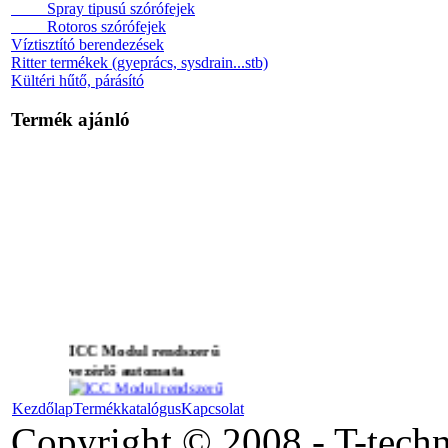
Spray tipusú szórófejek
Rotoros szórófejek
Víztisztító berendezések
Ritter termékek (gyeprács, sysdrain...stb)
Kültéri hűtő, párásító
Termék ajánló
ICC Modul rendszerű
vezérlő automata
Kezdőlap
Termékkatalógus
Kapcsolat
Copyright © 2008 - T-tech