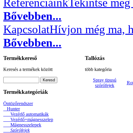
Referenciáink
Tekintse meg 
Bővebben...
Kapcsolat
Hívjon még ma, h
Bővebben...
Termékkereső
Tallózás
Keresés a termékek között
több kategória
Spray tipusú
Rot
szórófejek
Termékkategóriák
Öntözőrendszer
Hunter
Vezérlő automatikák
Vezérlő+mágnesszelep
Mágnesszelepek
Szórófejek