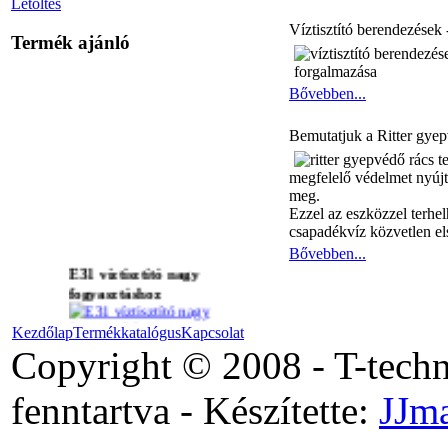
Letöltés
Víztisztító berendezések 
Termék ajánló
Bővebben...
Bemutatjuk a Ritter gyep
megfelelő védelmet nyújta
meg.
Ezzel az eszközzel terhel
csapadékvíz közvetlen els
Bővebben...
E31 víztisztító nagy
fogyasztáshoz
Kezdőlap
Termékkatalógus
Kapcsolat
Copyright © 2008 - T-tech
PRO-SPRAY szórófej
ház
fenntartva - Készítette:
JJm