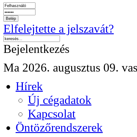
Elfelejtette a jelszavát?
Bejelentkezés
Ma 2026. augusztus 09. va
Hírek
Új cégadatok
Kapcsolat
Öntözőrendszerek