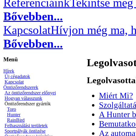
Referenciáink
Tekintse meg 
Bővebben...
Kapcsolat
Hívjon még ma, h
Bővebben...
Menü
Legolvaso
Hírek
Új cégadatok
Legolvasott
Kapcsolat
Öntözőrendszerek
Az öntözőrendszer előnyei
Miért Mi?
Hogyan válasszunk
Szolgáltat
Öntözőrendszer gyártók
Toro
A Hunter 
Hunter
RainBird
Bemutatko
Felhasználási területek
Sportpályák öntözése
Az automat