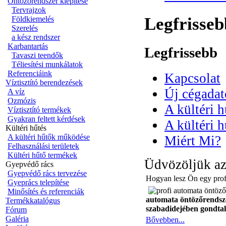
Öntözőrendszer kiépítése
Tervrajzok
Legfrisseb
Földkiemelés
Szerelés
a kész rendszer
Karbantartás
Legfrissebb
Tavaszi teendők
Téliesítési munkálatok
Referenciáink
Kapcsolat
Víztisztító berendezések
Új cégada
A víz
Ozmózis
A kültéri 
Víztisztító termékek
Gyakran feltett kérdések
A kültéri h
Kültéri hűtés
A kültéri hűtők működése
Miért Mi?
Felhasználási területek
Kültéri hűtő termékek
Üdvözöljük az
Gyepvédő rács
Gyepvédő rács tervezése
Hogyan lesz Ön egy prof
Gyeprács telepítése
Minősítés és referenciák
automata öntözőrendszer
Termékkatalógus
szabadidejében gondtal
Fórum
Galéria
Bővebben...