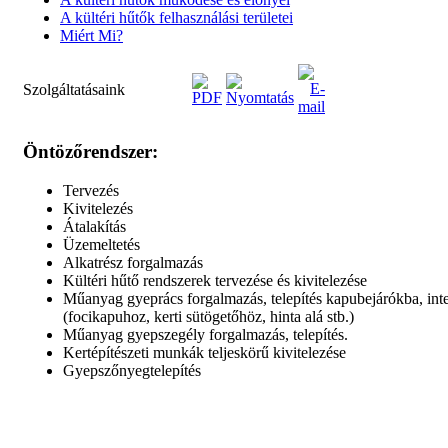
A kültéri hűtők felhasználási területei
Miért Mi?
Szolgáltatásaink
Öntözőrendszer:
Tervezés
Kivitelezés
Átalakítás
Üzemeltetés
Alkatrész forgalmazás
Kültéri hűtő rendszerek tervezése és kivitelezése
Műanyag gyeprács forgalmazás, telepítés kapubejárókba, inte
(focikapuhoz, kerti sütögetőhöz, hinta alá stb.)
Műanyag gyepszegély forgalmazás, telepítés.
Kertépítészeti munkák teljeskörű kivitelezése
Gyepszőnyegtelepítés