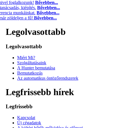
ivel foglalkozunk!
Bővebben...
tanácsadás, kiépítés.
Bővebben...
ferencia munkáinkat.
Bővebben...
ár zöldeljen a fű!
Bővebben...
Legolvasottabb
Legolvasottabb
Miért Mi?
Szolgáltatásaink
A Hunter bemutatása
Bemutatkozás
Az automatikus öntözőrendszerek
Legfrissebb hírek
Legfrissebb
Kapcsolat
Új cégadatok
A kültéri hűtők működése és előnyei