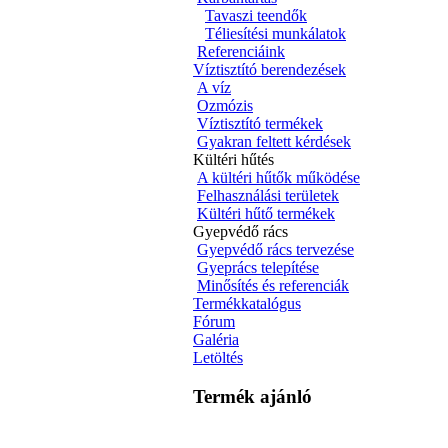
Tavaszi teendők
Téliesítési munkálatok
Referenciáink
Víztisztító berendezések
A víz
Ozmózis
Víztisztító termékek
Gyakran feltett kérdések
Kültéri hűtés
A kültéri hűtők működése
Felhasználási területek
Kültéri hűtő termékek
Gyepvédő rács
Gyepvédő rács tervezése
Gyeprács telepítése
Minősítés és referenciák
Termékkatalógus
Fórum
Galéria
Letöltés
Termék ajánló