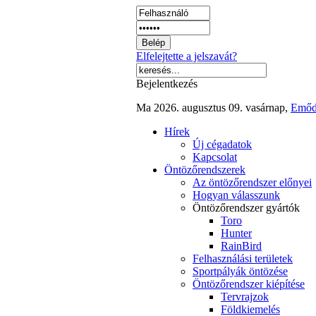
Elfelejtette a jelszavát?
Bejelentkezés
Ma 2026. augusztus 09. vasárnap,
Emő
Hírek
Új cégadatok
Kapcsolat
Öntözőrendszerek
Az öntözőrendszer előnyei
Hogyan válasszunk
Öntözőrendszer gyártók
Toro
Hunter
RainBird
Felhasználási területek
Sportpályák öntözése
Öntözőrendszer kiépítése
Tervrajzok
Földkiemelés