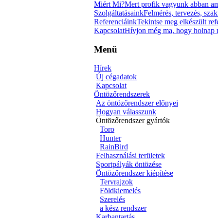
Miért Mi?
Mert profik vagyunk abban am
Szolgáltatásaink
Felmérés, tervezés, szak
Referenciáink
Tekintse meg elkészült re
Kapcsolat
Hívjon még ma, hogy holnap m
Menü
Hírek
Új cégadatok
Kapcsolat
Öntözőrendszerek
Az öntözőrendszer előnyei
Hogyan válasszunk
Öntözőrendszer gyártók
Toro
Hunter
RainBird
Felhasználási területek
Sportpályák öntözése
Öntözőrendszer kiépítése
Tervrajzok
Földkiemelés
Szerelés
a kész rendszer
Karbantartás