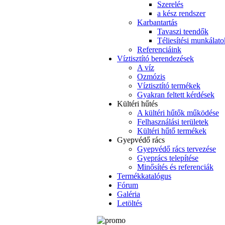
Szerelés
a kész rendszer
Karbantartás
Tavaszi teendők
Téliesítési munkálato
Referenciáink
Víztisztító berendezések
A víz
Ozmózis
Víztisztító termékek
Gyakran feltett kérdések
Kültéri hűtés
A kültéri hűtők működése
Felhasználási területek
Kültéri hűtő termékek
Gyepvédő rács
Gyepvédő rács tervezése
Gyeprács telepítése
Minősítés és referenciák
Termékkatalógus
Fórum
Galéria
Letöltés