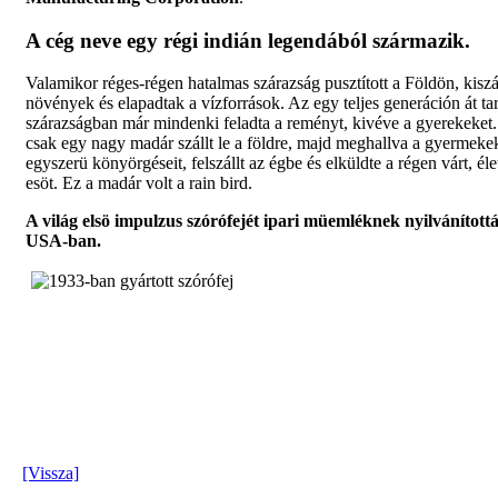
A cég neve egy régi indián legendából származik.
Valamikor réges-régen hatalmas szárazság pusztított a Földön, kisz
növények és elapadtak a vízforrások. Az egy teljes generáción át ta
szárazságban már mindenki feladta a reményt, kivéve a gyerekeket
csak egy nagy madár szállt le a földre, majd meghallva a gyermeke
egyszerü könyörgéseit, felszállt az égbe és elküldte a régen várt, él
esöt. Ez a madár volt a rain bird.
A világ elsö impulzus szórófejét ipari müemléknek nyilvánított
USA-ban.
[Vissza]