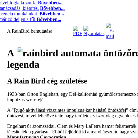
ivel foglalkozunk!
Bővebben...
tanácsadás, kiépítés.
Bővebben...
ferencia munkáinkat.
Bővebben...
ár zöldeljen a fű!
Bővebben...
A RainBird bemutatása
A
legenda
A Rain Bird cég születése
1933-ban Orton Englehart, egy Dél-kaliforniai gyümölcstermesztö fel
impulzus szórófejét.
A "
Rugó aktiválású vízszintes impulzus-kar hajtású öntözöfej
" címü
öntözést, mivel lehetövé tette nagy területek viszonylag egyenletes
Engelhart úr szomszédai, Clem és Mary LaFetra hamar felismerték 
létesitettek a gyártásra. Ebböl fejlödött ki a ma világszerte nagy 
Manufacturing Corporation
.