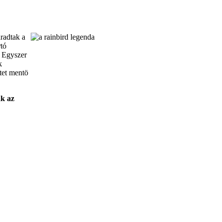
áradtak a
rtó
. Egyszer
k
etet mentö
ák az