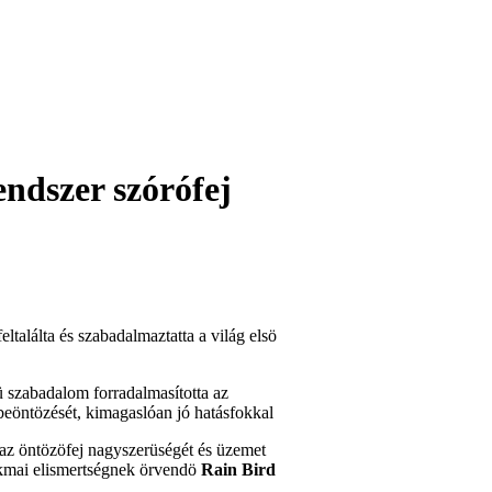
találta és szabadalmaztatta a világ elsö
 szabadalom forradalmasította az
 beöntözését, kimagaslóan jó hatásfokkal
az öntözöfej nagyszerüségét és üzemet
szakmai elismertségnek örvendö
Rain Bird