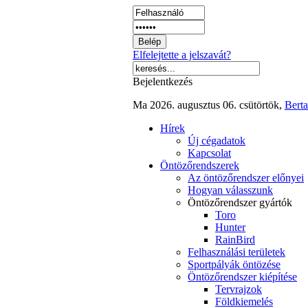
Elfelejtette a jelszavát?
Bejelentkezés
Ma 2026. augusztus 06. csütörtök,
Berta
Hírek
Új cégadatok
Kapcsolat
Öntözőrendszerek
Az öntözőrendszer előnyei
Hogyan válasszunk
Öntözőrendszer gyártók
Toro
Hunter
RainBird
Felhasználási területek
Sportpályák öntözése
Öntözőrendszer kiépítése
Tervrajzok
Földkiemelés