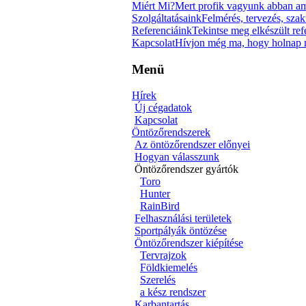
Miért Mi?
Mert profik vagyunk abban am
Szolgáltatásaink
Felmérés, tervezés, szak
Referenciáink
Tekintse meg elkészült re
Kapcsolat
Hívjon még ma, hogy holnap m
Menü
Hírek
Új cégadatok
Kapcsolat
Öntözőrendszerek
Az öntözőrendszer előnyei
Hogyan válasszunk
Öntözőrendszer gyártók
Toro
Hunter
RainBird
Felhasználási területek
Sportpályák öntözése
Öntözőrendszer kiépítése
Tervrajzok
Földkiemelés
Szerelés
a kész rendszer
Karbantartás