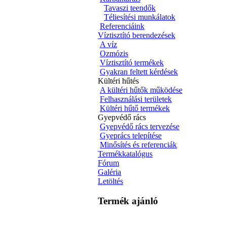
Tavaszi teendők
Téliesítési munkálatok
Referenciáink
Víztisztító berendezések
A víz
Ozmózis
Víztisztító termékek
Gyakran feltett kérdések
Kültéri hűtés
A kültéri hűtők működése
Felhasználási területek
Kültéri hűtő termékek
Gyepvédő rács
Gyepvédő rács tervezése
Gyeprács telepítése
Minősítés és referenciák
Termékkatalógus
Fórum
Galéria
Letöltés
Termék ajánló