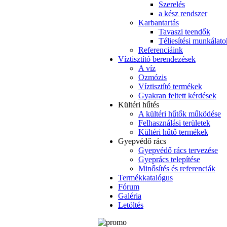
Szerelés
a kész rendszer
Karbantartás
Tavaszi teendők
Téliesítési munkálato
Referenciáink
Víztisztító berendezések
A víz
Ozmózis
Víztisztító termékek
Gyakran feltett kérdések
Kültéri hűtés
A kültéri hűtők működése
Felhasználási területek
Kültéri hűtő termékek
Gyepvédő rács
Gyepvédő rács tervezése
Gyeprács telepítése
Minősítés és referenciák
Termékkatalógus
Fórum
Galéria
Letöltés