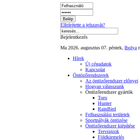
Elfelejtette a jelszavát?
Bejelentkezés
Ma 2026. augusztus 07. péntek,
Ibolya
n
Hírek
Új cégadatok
Kapcsolat
Öntözőrendszerek
Az öntözőrendszer előnyei
Hogyan válasszunk
Öntözőrendszer gyártók
Toro
Hunter
RainBird
Felhasználási területek
Sportpályák öntözése
Öntözőrendszer kiépítése
Tervrajzok
Földkiemelés