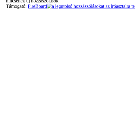
nincsenek új hozzászólások
Támogató:
FireBoard