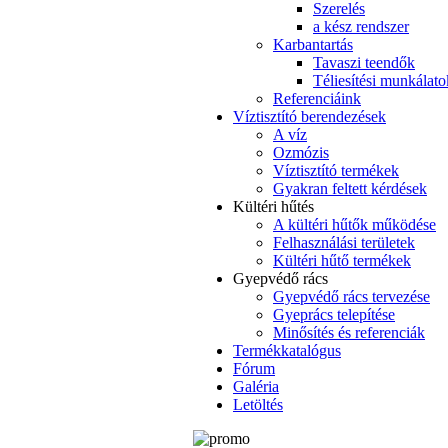
Szerelés
a kész rendszer
Karbantartás
Tavaszi teendők
Téliesítési munkálato
Referenciáink
Víztisztító berendezések
A víz
Ozmózis
Víztisztító termékek
Gyakran feltett kérdések
Kültéri hűtés
A kültéri hűtők működése
Felhasználási területek
Kültéri hűtő termékek
Gyepvédő rács
Gyepvédő rács tervezése
Gyeprács telepítése
Minősítés és referenciák
Termékkatalógus
Fórum
Galéria
Letöltés