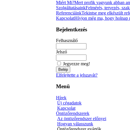
Miért Mi?
Mert profik vagyunk abban am
Szolgáltatásaink
Felmérés, tervezés, szak
Referenciáink
Tekintse meg elkészült re
Kapcsolat
Hívjon még ma, hogy holnap m
Bejelentkezés
Felhasználó
Jelszó
Jegyezze meg!
Elfelejtette a jelszavát?
Menü
Hírek
Új cégadatok
Kapcsolat
Öntözőrendszerek
Az öntözőrendszer előnyei
Hogyan válasszunk
Öntözőrendszer gyártók