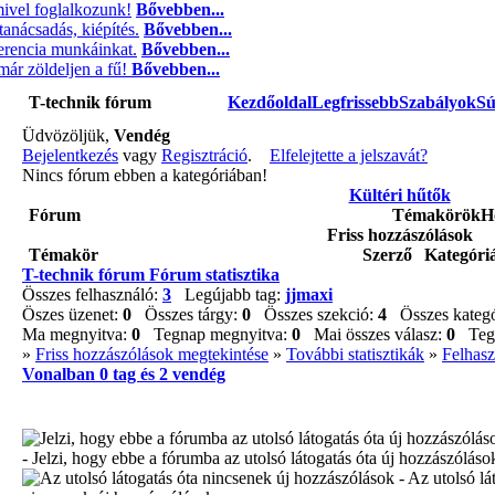
ivel foglalkozunk!
Bővebben...
tanácsadás, kiépítés.
Bővebben...
ferencia munkáinkat.
Bővebben...
ár zöldeljen a fű!
Bővebben...
T-technik fórum
Kezdőoldal
Legfrissebb
Szabályok
Sú
Üdvözöljük,
Vendég
Bejelentkezés
vagy
Regisztráció
.
Elfelejtette a jelszavát?
Nincs fórum ebben a kategóriában!
Kültéri hűtők
Fórum
Témakörök
H
Friss hozzászólások
Témakör
Szerző
Kategóri
T-technik fórum Fórum statisztika
Összes felhasználó:
3
Legújabb tag:
jjmaxi
Öszes üzenet:
0
Összes tárgy:
0
Összes szekció:
4
Összes kategó
Ma megnyitva:
0
Tegnap megnyitva:
0
Mai összes válasz:
0
Tegna
»
Friss hozzászólások megtekintése
»
További statisztikák
»
Felhasz
Vonalban
0
tag és
2
vendég
- Jelzi, hogy ebbe a fórumba az utolsó látogatás óta új hozzászóláso
- Az utolsó lá