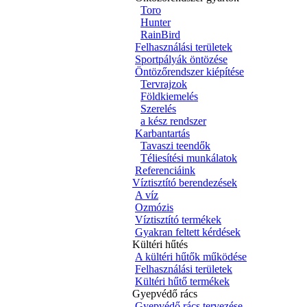
Toro
Hunter
RainBird
Felhasználási területek
Sportpályák öntözése
Öntözőrendszer kiépítése
Tervrajzok
Földkiemelés
Szerelés
a kész rendszer
Karbantartás
Tavaszi teendők
Téliesítési munkálatok
Referenciáink
Víztisztító berendezések
A víz
Ozmózis
Víztisztító termékek
Gyakran feltett kérdések
Kültéri hűtés
A kültéri hűtők működése
Felhasználási területek
Kültéri hűtő termékek
Gyepvédő rács
Gyepvédő rács tervezése