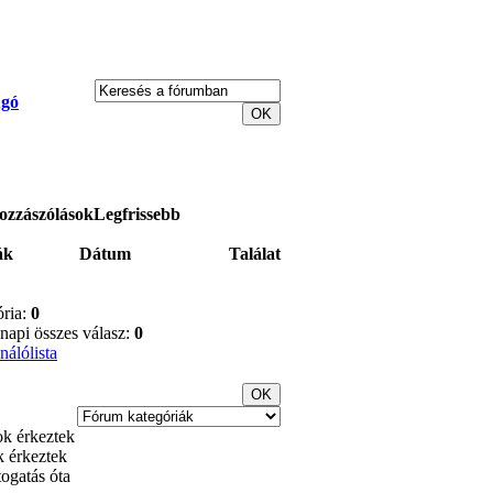
gó
ozzászólások
Legfrissebb
ák
Dátum
Találat
ria:
0
pi összes válasz:
0
nálólista
k érkeztek
togatás óta